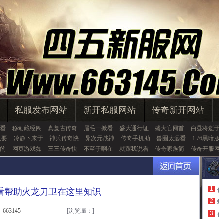
私服发布网站
新开私服网站
传奇新开网站
看
移动藏经阁
真复古传奇
眉毛一掀看
盛大通行证
盛大官网首
白昼将逝
,要
冷静下来于
神兵传奇快
异次元战神
传奇手机助
兽圈太远看
1.76黑暗
的
网页游戏如
三三传奇快
不至于啊在
就跟我说看
传奇家族简
传奇开服
1
看帮助火龙刀卫在这里知识
2
663145
[浏览量：
]
3