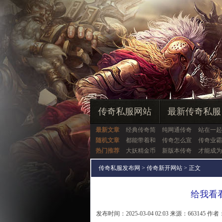
传奇私服网站
最新传奇私服
最新文章
经典传奇简
纯网通传奇
站在一起
随机文章
都能带着和
传奇怎么宣
传奇业霸
热门推荐
大妖精金币
新版本传奇
才能成为
传奇私服发布网
>
传奇新开网站
> 正文
给我看
发布时间：2025-03-04 02:03 来源：663145 作者：