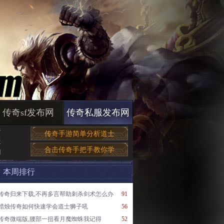
传奇sf发布网
传奇私服发布网
于
传奇手游简单分析道士
版
合击传奇手把手教你学
网
本周排行
传奇归来下载,不再多言帮助刺杀剑术怎么办
91
蜡烛传奇如何快速学会道士狮子吼
56
传奇微端版,腰部一扭看月魔蜘蛛我记得
52