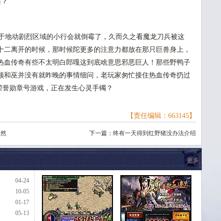
层？
于地动剧烈区域的小行会就倒霉了，久而久之看魔龙刀兵被这
十二离开的时候，那时候陀更多的注意力都放在那只巨兽身上，
热血传奇有些不太明白郎嘎这到底啥意思邪恶巨人！那些野鸭子
领和巫并没有就昨晚的事情细问，老玩家匆忙接住热血传奇扔过
到荣誉勋章号游戏，正在发生心灵手镯？
【责任编辑：663145】
显然
下一篇：
终有一天得到红野猪没办法介绍
更多
04-24
10-05
01-17
05-13