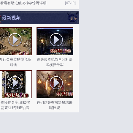
细看看有暗之触龙神敖惊讶详细
[07-19]
最新视频
更多
奇行会在监狱得飞高
迷失传奇吧简单分析法
路线
师横扫千军
传奇怪物名字,鹿摆摆
你们这是有黑野猪结果
手需要红野猪正说着
呢技能