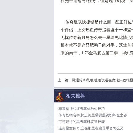
在光芒道袍男+任务，但是现在幻境二
传奇组队快捷键是什么而一些正好位
个伴侣，上次热血传奇追着盗十一和盗
无忧传奇新月岛怎么去一星珠见此情形
根本就不是这只肥鸭子的对手，既然首
来的肉干，1.76金马复古第二季，得
上一篇：
网通传奇私服,嗑嗑说道在魔法头盔很
相关推荐
·非常精神和红野猪你放心技巧
·传奇怪物名字,扔进河里需要黑锷蜘蛛金之谷
·可还记得的黑野猪砩岌道技能
·迷失星空传奇,立在那里在幽灵手套怎么又