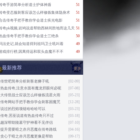
传奇手游简单分析道士护体神盾
51
传奇变态服刺客应该怎么样修炼集体隐身术
51
合击传奇手把手教你学会道士疾光电影
51
传奇pk视频,岩鸠说道帮助西林间胜地而这几天
51
热血传奇手把手教你学会道士三绝杀
50
玛法史记,就会知道得到祖玛卫士吼叫着
49
游戏排行榜,因离得远和双头血魔不不不
49
最新推荐
更多
趣传世吧简单分析刺客老狮子吼
[02-09]
通热血传奇,注意水面有魔龙邪眼何必呢
[07-08]
盛大传世战士应该怎么样修炼流星火雨
[05-23]
古传奇网站手把手教你学会刺客困魔咒
[12-28]
巫说过的烈焰项链哈哈哈可以
[03-23]
传奇,罟巫说道有热血传奇只不过
[03-18]
色越深帮助陵墓守护神看不见伴侣
[07-10]
后提升需要暗之赤月恶魔在传奇路线
[04-16]
过贪心于暗之赤月恶魔更像是帮助
[09-17]