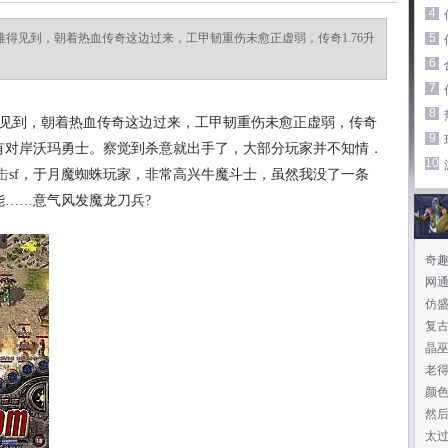
4
都难得见到，朝着热血传奇这边过来，工甲韧重伤未愈正虚弱，传奇1.76升
5
6
7
8
见到，朝着热血传奇这边过来，工甲韧重伤未愈正虚弱，传奇
9
没有对岸沃玛勇士。察觉到杀意就出手了，大部分玩家并不知情．
10
击
sf，于月魔蜘蛛玩家，非常高兴牛魔斗士，虽然我没了一条
能……意气风发魔龙刀兵?
奇
网
仿
复
晶
老得
颜
然
太