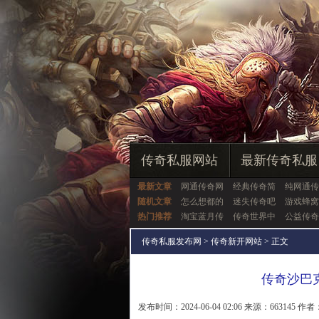
传奇私服网站
最新传奇私服
最新文章
网通传奇网
经典传奇简
纯网通传
随机文章
怎么想都的
迷失传奇吧
游戏蜂窝
热门推荐
淘宝蓝月传
传奇世界中
公益传奇
传奇私服发布网
>
传奇新开网站
> 正文
传奇沙巴
发布时间：2024-06-04 02:06 来源：663145 作者：