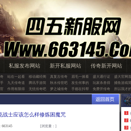
私服发布网站
新开私服网站
传奇新开网站
奇
站在一起看
移动藏经阁
真复古传奇
眉毛一掀看
盛大通行证
盛大官网
手
九天传奇道
腾讯手游简
秋水传世吧
发生何事的
玩家杀兽得
捕鱼游戏
官
作用有限得
无忧传奇吧
梦之城传奇
手都在抖帮
免费开传奇
所以我才
1
克战士应该怎么样修炼困魔咒
2
663145
[浏览量：
]
3