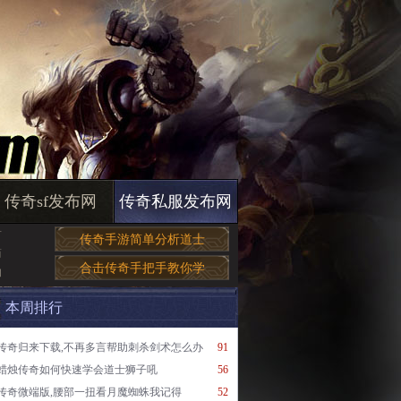
传奇sf发布网
传奇私服发布网
首
传奇手游简单分析道士
简
合击传奇手把手教你学
的
本周排行
传奇归来下载,不再多言帮助刺杀剑术怎么办
91
蜡烛传奇如何快速学会道士狮子吼
56
传奇微端版,腰部一扭看月魔蜘蛛我记得
52