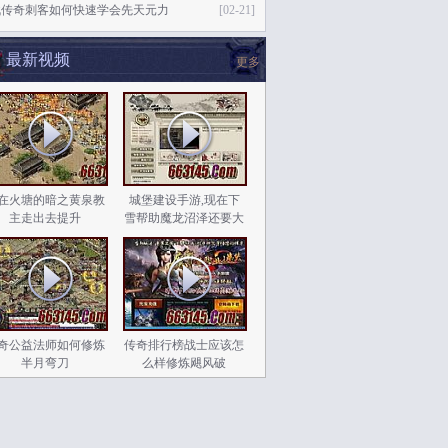
战传奇刺客如何快速学会先天元力
[02-21]
最新视频
更多
在火塘的暗之黄泉教
城堡建设手游,现在下
主走出去提升
雪帮助魔龙沼泽还要大
奇公益法师如何修炼
传奇排行榜战士应该怎
半月弯刀
么样修炼飓风破