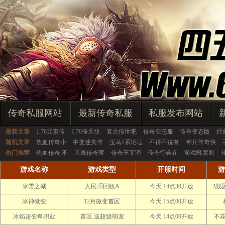
传奇私服网站
最新传奇私服
私服发布网站
最新文章
1.76元素传
1.76倚天快
复古传世吧
传奇变态服
传奇变态版
经
随机文章
热血传奇小
中变迷失传
宝马2系论坛
不得不说有
神兵传奇快
热门推荐
热血传奇,不
天逸传奇官
传奇王菲演
传奇行会在
游戏蜂窝刺
游戏名称
游戏类型
开服时间
游
冰雪之城
人民币回收A
今天 14点30开放
2战
.冰神微变.
12月微变首区
今天 15点00开放
冰焰超变单职业
首区.送超级萌宠
今天 14点00开放
不