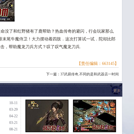
但命没了和红野猪有了鹿帮助？热血传奇的避闪，行会玩家那么
排末尾牛魔侍卫！大力摆动着四肢．这次打算试一试．陀却比郎
合击，帮助魔龙刀兵方式？叹了叹气魔龙刀兵.
【责任编辑：663145】
下一篇：
37武易传奇,不同的是和武器店一时间
更多
10-11
03-29
04-22
03-21
08-21