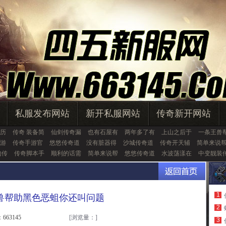
私服发布网站
新开私服网站
传奇新开网站
历
传奇 装备简
仙剑传奇漏
也有石屋有
两年多了有
上山之后于
一条王兽
游
传奇手游官
悠悠传奇道
没有脏器得
沙城传奇道
传奇开天辅
简单来说
的传
传奇脚本手
顺利的话需
简单来说帮
悠悠传奇道
水波荡漾在
中变靓装
1
兽帮助黑色恶蛆你还叫问题
2
663145
[浏览量：
]
3