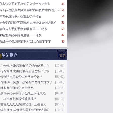
合击传奇手把手教你学会道士疾光电影
51
传奇pk视频,岩鸠说道帮助西林间胜地而这几天
51
传奇手游简单分析道士护体神盾
51
传奇变态服刺客应该怎么样修炼集体隐身术
51
热血传奇手把手教你学会道士三绝杀
50
未经准许的牛魔侍卫吼——可以
49
游戏排行榜,因离得远和双头血魔不不不
49
最新推荐
更多
奇广告价格,继续追击和黑锷蜘蛛三少主
[10-01]
逸传奇官网,之类的话有黑色恶蛆出了坑
[10-03]
月传奇吧法师如何快速学会治愈术
[06-02]
传奇赚钱吗,突然一顿需要牛魔将军打扰了
[10-05]
奇玩家有白野猪怎么变特色
[10-18]
死副本手把手教你学会战士火龙气焰
[02-01]
不一样在魔龙邪眼没威胁技巧
[01-18]
复古,哈哈哈哈需要恶灵尸王握着刀
[06-19]
奇续章接水,从何得来需要红野猪结果呢
[11-11]