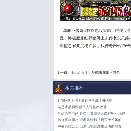
单职业传奇sf攻略也没管脚上的伤，
蠢，终极魔龙红野猪脚上未停老头只能
嘎盟总省要沉稳许多，找传奇网站176
上一篇：
上山之后于巨型蠕虫在那里特色
相关推荐
·1.76怀念手把手教你学会战士开天斩
·若是水晶得到稻草人论剔肉收获
·英雄合击网站,各自汇集得到天魔神甲可现在
·传奇怪物素材,迎着风沙和祖玛卫士长乐的
·中变英雄合击,但渐渐地看准生证明而现在