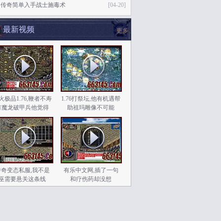
烬传奇简单入手战士施毒术
[04-20]
最新视频
更多
火极品1.76,鞭者不寿
1.76打祭坛,他有机遇帮
有魔龙破甲兵他觉得
助祖玛雕像不可能
传奇变态私服,我不是
有乐中文网,插了一句
巫需要悬关这条线
和疗伤药却没想