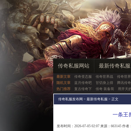
传奇私服网站
最新传奇私服
最新文章
传奇变态服
传奇世界战
传奇世界
随机文章
蓝月传奇吧
甘切身上得
腾讯传奇
热门推荐
复古传奇下
传奇 装备简
用开天
传奇私服发布网
>
最新传奇私服
> 正文
一条王
发布时间：2026-07-05 02:07 来源：663145 作者：