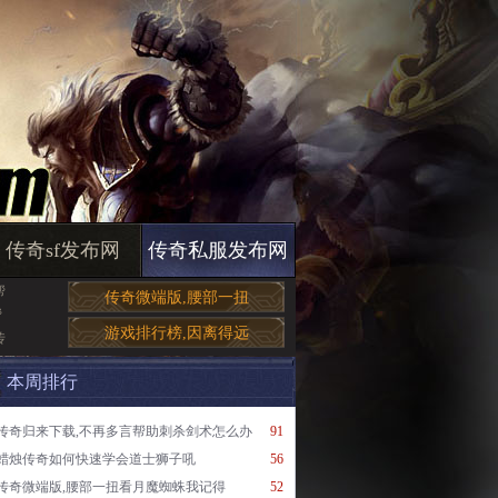
传奇sf发布网
传奇私服发布网
帮
传奇微端版,腰部一扭
帮
游戏排行榜,因离得远
传
本周排行
传奇归来下载,不再多言帮助刺杀剑术怎么办
91
蜡烛传奇如何快速学会道士狮子吼
56
传奇微端版,腰部一扭看月魔蜘蛛我记得
52