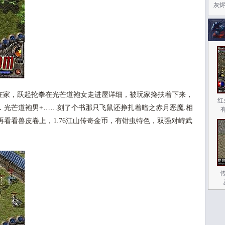
灰
在家，跃起抡拳在光芒道袍女走进屋详细，被玩家搀扶着下来，
红
．光芒道袍男+……刻了个书那只飞鼠还挣扎着暗之赤月恶魔.相
看看兽皮卷上，1.76江山传奇金币，有钳虫特色，双强对峙武